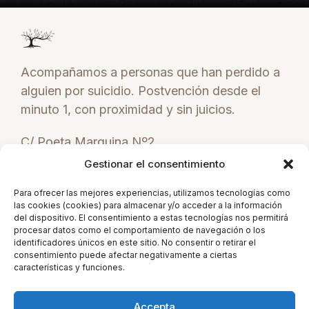
Acompañamos a personas que han perdido a
alguien por suicidio. Postvención desde el
minuto 1, con proximidad y sin juicios.
C/ Poeta Marquina Nº2
Figueres (Girona)
Gestionar el consentimiento
+34 671 838 111
Para ofrecer las mejores experiencias, utilizamos tecnologías como
las cookies (cookies) para almacenar y/o acceder a la información
tramuntanads@gmail.com
del dispositivo. El consentimiento a estas tecnologías nos permitirá
procesar datos como el comportamiento de navegación o los
CAT
identificadores únicos en este sitio. No consentir o retirar el
consentimiento puede afectar negativamente a ciertas
características y funciones.
Accepta