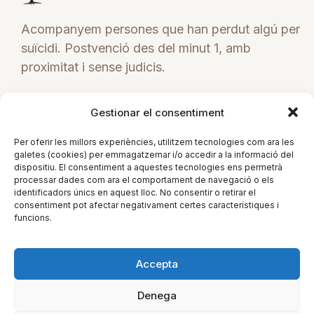
Acompanyem persones que han perdut algú per
suïcidi. Postvenció des del minut 1, amb
proximitat i sense judicis.
C/ Poeta Marquina Nº2
Gestionar el consentiment
Figueres (Girona)
Per oferir les millors experiències, utilitzem tecnologies com ara les
galetes (cookies) per emmagatzemar i/o accedir a la informació del
+34 671 838 111
dispositiu. El consentiment a aquestes tecnologies ens permetrà
tramuntanads@gmail.com
processar dades com ara el comportament de navegació o els
identificadors únics en aquest lloc. No consentir o retirar el
consentiment pot afectar negativament certes característiques i
ES
funcions.
Accepta
Denega