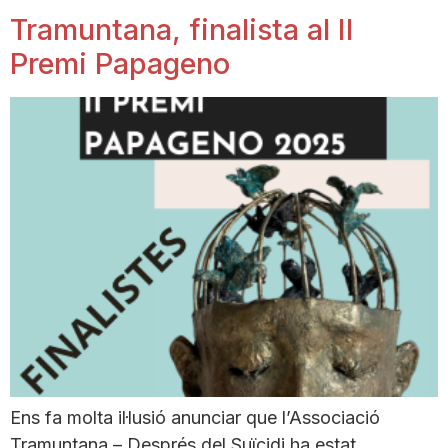
Tramuntana, finalista al II
Premi Papageno
Ens fa molta il·lusió anunciar que l’Associació
Tramuntana – Després del Suïcidi ha estat