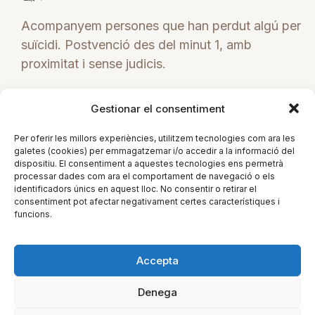
Acompanyem persones que han perdut algú per
suïcidi. Postvenció des del minut 1, amb
proximitat i sense judicis.
C/ Poeta Marquina Nº2
Gestionar el consentiment
Figueres (Girona)
Per oferir les millors experiències, utilitzem tecnologies com ara les
galetes (cookies) per emmagatzemar i/o accedir a la informació del
+34 671 838 111
dispositiu. El consentiment a aquestes tecnologies ens permetrà
tramuntanads@gmail.com
processar dades com ara el comportament de navegació o els
identificadors únics en aquest lloc. No consentir o retirar el
consentiment pot afectar negativament certes característiques i
ES
funcions.
Accepta
Denega